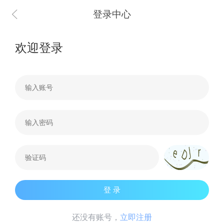
登录中心
欢迎登录
登 录
还没有账号，
立即注册